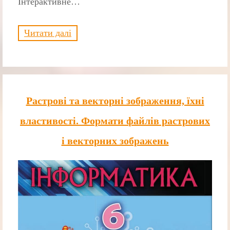
Інтерактивне…
Читати далі
Растрові та векторні зображення, їхні
властивості. Формати файлів растрових
і векторних зображень