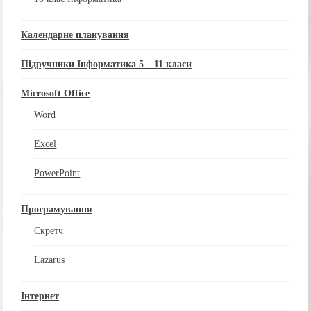
Календарне планування
Підручники Інформатика 5 – 11 класи
Microsoft Office
Word
Excel
PowerPoint
Програмування
Скретч
Lazarus
Інтернет