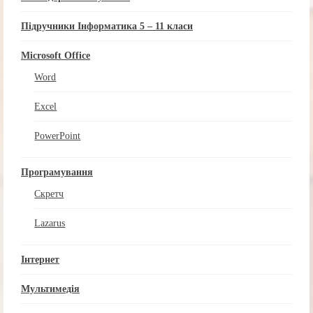
Підручники Інформатика 5 – 11 класи
Microsoft Office
Word
Excel
PowerPoint
Програмування
Скретч
Lazarus
Інтернет
Мультимедія