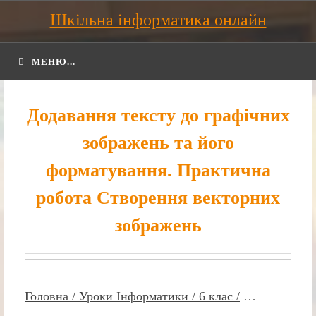
Шкільна інформатика онлайн
МЕНЮ...
Додавання тексту до графічних
зображень та його
форматування. Практична
робота Створення векторних
зображень
Головна /
Уроки Інформатики /
6 клас /
…