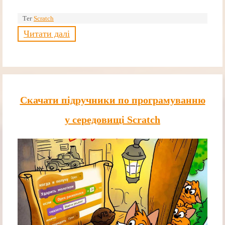
Тег
Scratch
Читати далі
Скачати підручники по програмуванню
у середовищі Scratch