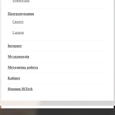
PowerPoint
Програмування
Скретч
Lazarus
Інтернет
Мультимедія
Методична робота
Кабінет
Новини HiTech