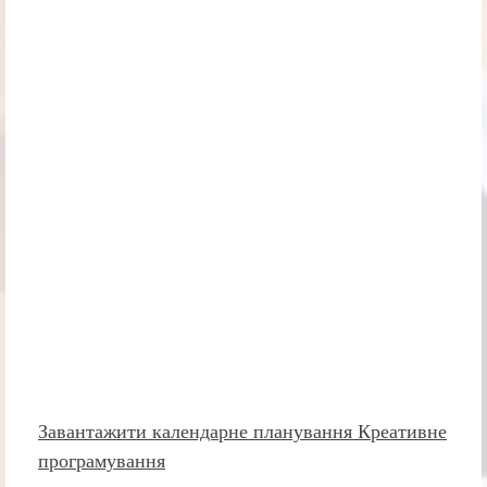
Завантажити календарне планування Креативне
програмування