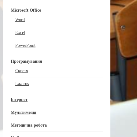
Microsoft Office
Word
Excel
PowerPoint
Програмування
Скретч
Lazarus
Інтернет
Мультимедія
Методична робота