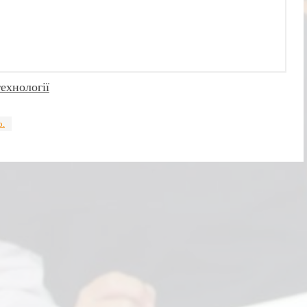
ехнології
р.