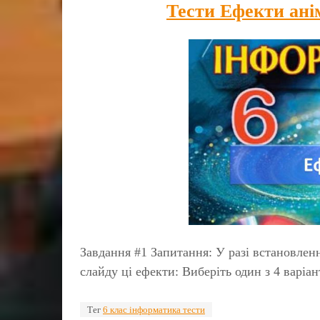
Тести Ефекти ані
Завдання #1 Запитання: У разі встановленн
слайду ці ефекти: Виберіть один з 4 варіа
Тег
6 клас інформатика тести