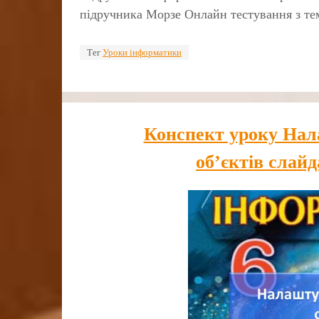
підручника Морзе Онлайн тестування з т
Тег
Уроки інформатики
Конспект уроку Нал
об’єктів слай