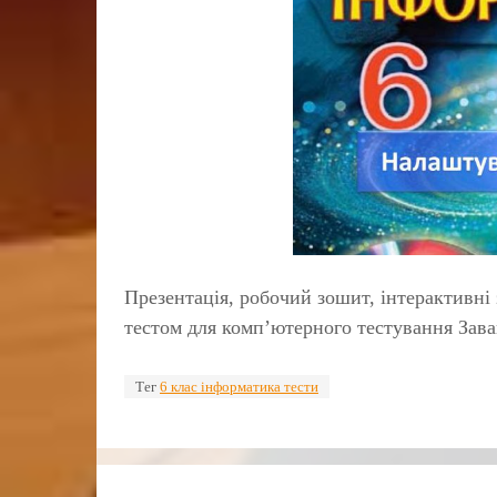
Презентація, робочий зошит, інтерактивні
тестом для комп’ютерного тестування Зав
Тег
6 клас інформатика тести