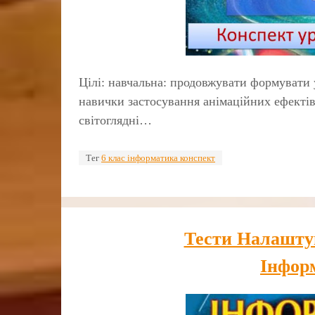
Цілі: навчальна: продовжувати формувати 
навички застосування анімаційних ефектів 
світоглядні…
Тег
6 клас інформатика конспект
Тести Налаштув
Інфор