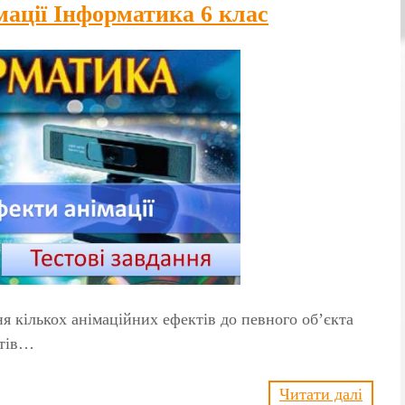
мації Інформатика 6 клас
я кількох анімаційних ефектів до певного об’єкта
нтів…
Читати далі