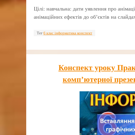
Цілі: навчальна: дати уявлення про аніма
анімаційних ефектів до об’єктів на слайда
Тег
6 клас інформатика конспект
Конспект уроку Прак
комп’ютерної презе