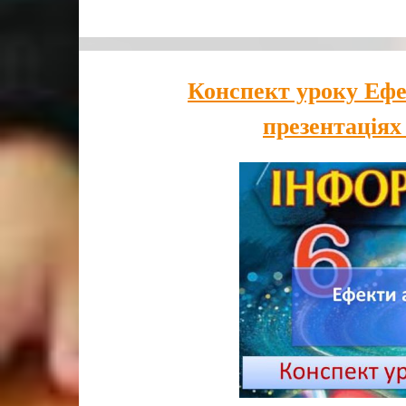
Конспект уроку Ефек
презентаціях