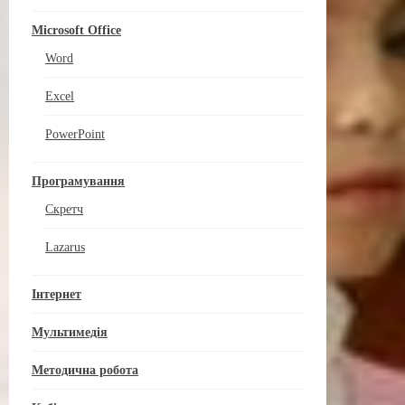
Microsoft Office
Word
Excel
PowerPoint
Програмування
Скретч
Lazarus
Інтернет
Мультимедія
Методична робота