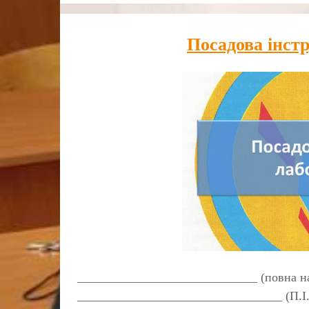
Посадова інст
_____________________________ (повна на
_________________________________ (П.І.