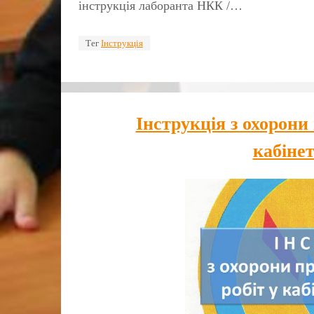
інструкція лаборанта НКК /…
Тег
Інструкція
Інструкція з охорони 
кабіне