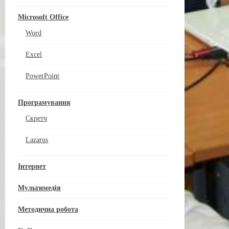
Microsoft Office
Word
Excel
PowerPoint
Програмування
Скретч
Lazarus
Інтернет
Мультимедія
Методична робота