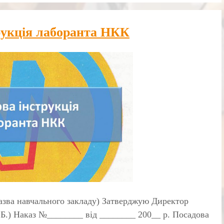
рукція лаборанта НКК
зва навчального закладу) Затверджую Директор
Б.) Наказ №________ від ________ 200__ р. Посадова