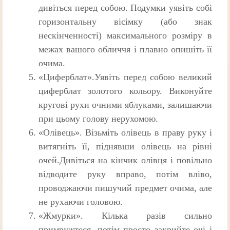
дивіться перед собою. Подумки уявіть собі
горизонтальну вісімку (або знак
нескінченності) максимального розміру в
межах вашого обличчя і плавно опишіть її
очима.
«Циферблат».Уявіть перед собою великий
циферблат золотого кольору. Виконуйте
кругові рухи очними яблуками, залишаючи
при цьому голову нерухомою.
«Олівець». Візьміть олівець в праву руку і
витягніть її, піднявши олівець на рівні
очей.Дивіться на кінчик олівця і повільно
відводите руку вправо, потім вліво,
проводжаючи пишучий предмет очима, але
не рухаючи головою.
«Жмурки». Кілька разів сильно
примружтеся, потім просто закрийте очі і