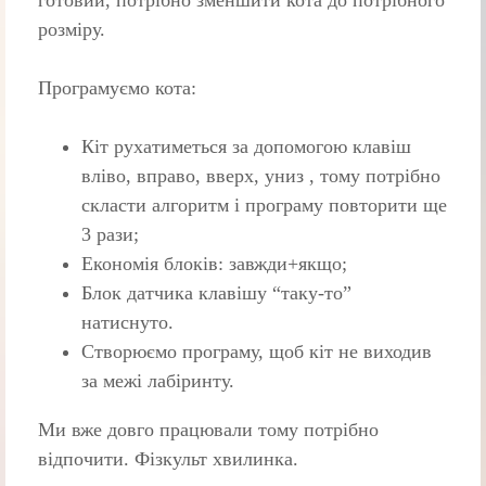
готовий, потрібно зменшити кота до потрібного
розміру.
Програмуємо кота:
Кіт рухатиметься за допомогою клавіш
вліво, вправо, вверх, униз , тому потрібно
скласти алгоритм і програму повторити ще
3 рази;
Економія блоків: завжди+якщо;
Блок датчика клавішу “таку-то”
натиснуто.
Створюємо програму, щоб кіт не виходив
за межі лабіринту.
Ми вже довго працювали тому потрібно
відпочити. Фізкульт хвилинка.