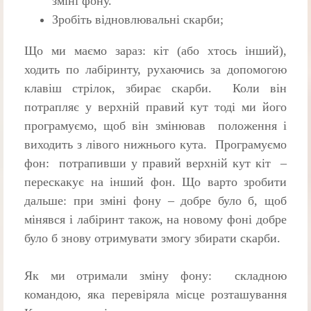
зміні фону.
Зробіть відновлювальні скарби;
Що ми маємо зараз: кіт (або хтось інший),
ходить по лабіринту, рухаючись за допомогою
клавіш стрілок, збирає скарби. Коли він
потрапляє у верхній правий кут тоді ми його
програмуємо, щоб він змінював положення і
виходить з лівого нижнього кута. Програмуємо
фон: потрапивши у правий верхній кут кіт –
перескакує на інший фон. Що варто зробити
дальше: при зміні фону – добре було б, щоб
мінявся і лабіринт також, на новому фоні добре
було б знову отримувати змогу збирати скарби.
Як ми отримали зміну фону: складною
командою, яка перевіряла місце розташування