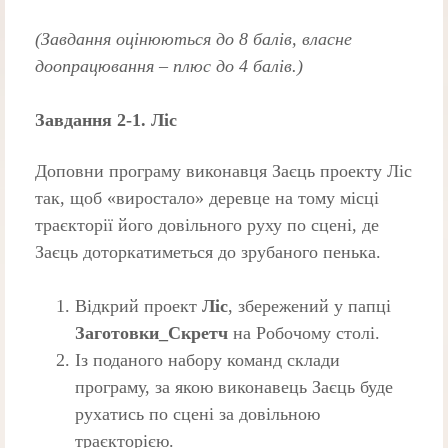
(Завдання оцінюються до 8 балів, власне
доопрацювання – плюс до 4 балів.)
Завдання 2-1. Ліс
Доповни програму виконавця Заєць проекту Ліс
так, щоб «виростало» дерев­це на тому місці
траєкторії його довільного руху по сцені, де
Заєць доторка­тиметься до зрубаного пенька.
Відкрий проект
Ліс
, збережений у папці
Заготовки_Скретч
на Робочому столі.
Із поданого набору команд склади
програму, за якою виконавець Заєць буде
рухатись по сцені за довільною
траєкторією.