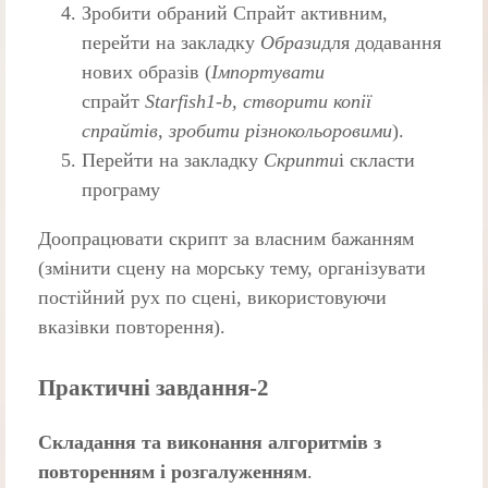
Зробити обраний Спрайт активним,
перейти на закладку
Образи
для додавання
нових образів (
Імпортувати
спрайт
Starfish1-
b
, створити копії
спрайтів, зробити різнокольоровими
).
Перейти на закладку
Скрипти
і скласти
програму
Доопрацювати скрипт за власним бажанням
(змінити сцену на морську тему, організувати
постійний рух по сцені, використовуючи
вказівки повторення).
Практичні завдання-2
Складання та виконання алгоритмів з
повторенням і
розгалуженням
.