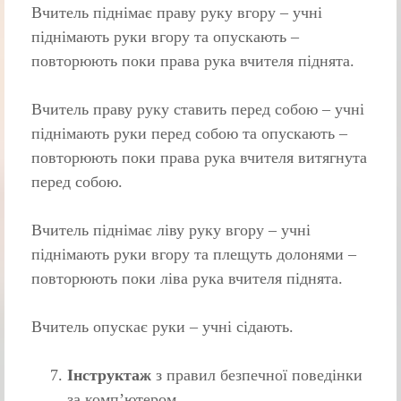
Вчитель піднімає праву руку вгору – учні
піднімають руки вгору та опускають –
повторюють поки права рука вчителя піднята.
Вчитель праву руку ставить перед собою – учні
піднімають руки перед собою та опускають –
повторюють поки права рука вчителя витягнута
перед собою.
Вчитель піднімає ліву руку вгору – учні
піднімають руки вгору та плещуть долонями –
повторюють поки ліва рука вчителя піднята.
Вчитель опускає руки – учні сідають.
Інструктаж
з правил безпечної поведінки
за комп’ютером.