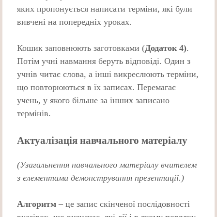
яких пропонується написати термiни, які були
вивченi на попереднiх уроках.
Кошик заповнюють заготовками (
Додаток 4
)
.
Потім учні навмання беруть відповіді. Один з
учнiв читає слова, а iншi викреслюють термiни,
що повторюються в їх записах. Перемагає
учень, у якого бiльше за iнших записано
термiнiв.
Актуалізація навчального матеріалу
(Узагальнення навчального матеріалу вчителем
з елементами демонстрування презентації.)
Алгоритм
– це запис скінченої послідовності
вказівок, що визначає, які дії і в якому порядку