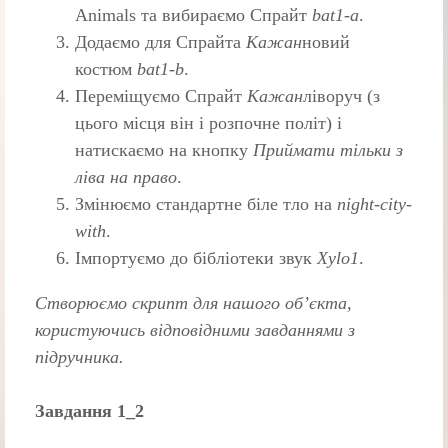
Animals та вибираємо Спрайт
bat1-a
.
Додаємо для Спрайта
Кажан
новий
костюм
bat1-b
.
Переміщуємо Спрайт
Кажан
ліворуч (з
цього місця він і розпочне політ) і
натискаємо на кнопку
Приймати тільки з
ліва на право
.
Змінюємо стандартне біле тло на
night-city-
with
.
Імпортуємо до бібліотеки звук
Xylo1
.
Створюємо скрипт для нашого об’єкта,
користуючись відповідними завданнями з
підручника.
Завдання 1_2