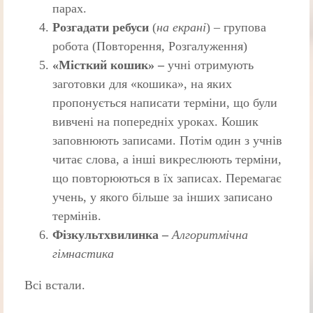
парах.
Розгадати ребуси
(
на екрані
) – групова
робота (Повторення, Розгалуження)
«Мiсткий кошик» –
учнi отримують
заготовки для «кошика», на яких
пропонується написати термiни, що були
вивченi на попереднiх уроках. Кошик
заповнюють записами. Потiм один з учнiв
читає слова, а iншi викреслюють термiни,
що повторюються в їх записах. Перемагає
учень, у якого бiльше за iнших записано
термiнiв.
Фізкультхвилинка –
Алгоритмічна
гімнастика
Всі встали.