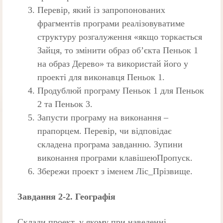
Перевір, який із запропонованих
фрагментів програми реалізовуватиме
структуру розгалуження «якщо торкається
Зайця, то змінити образ об’єкта Пеньок 1
на образ Дерево» та використай його у
проекті для виконавця Пеньок 1.
Продублюй програму Пеньок 1 для Пеньок
2 та Пеньок 3.
Запусти програму на виконання –
прапорцем. Перевір, чи відповідає
складена програма завданню. Зупини
виконання програми клавішеюПропуск.
Збережи проект з іменем Ліс_Прізвище.
Завдання 2-2. Географія
Склади проект, у якому при наведенні