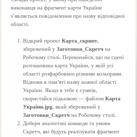
виконавця на фрагмент карти України
з’являється повідомлення про назву відповідної
області.
Відкрий проект
Карта_скрипт
,
збережений у
Заготовки_Скретч
на
Робочому столі
.
Переконайся, що на сцені
розташована карта України, у якій усі
області розфарбовано різними кольорами.
Віднови в пам’яті назву кожної області
України. Якщо в тебе є сумнів,
скористайся підказкою — файлом
Карта
України.
j
рg
, який збережений у
Заготовки_Скретч
на Робочому столі.
Добери аналогічні команди та умови
Скретч, які будуть реалізувати фрагмент