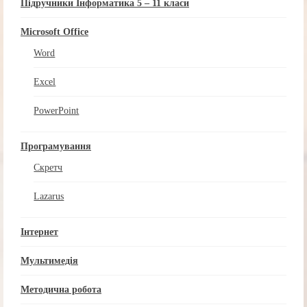
Підручники Інформатика 5 – 11 класи
Microsoft Office
Word
Excel
PowerPoint
Програмування
Скретч
Lazarus
Інтернет
Мультимедія
Методична робота