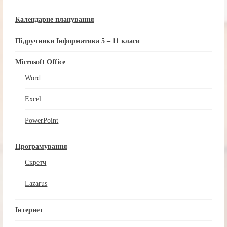
Календарне планування
Підручники Інформатика 5 – 11 класи
Microsoft Office
Word
Excel
PowerPoint
Програмування
Скретч
Lazarus
Інтернет