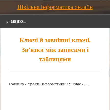
Шкільна інформатика онлайн
МЕНЮ...
Ключі й зовнішні ключі.
Зв’язки між записами і
таблицями
Головна /
Уроки Інформатики /
9 клас /
…