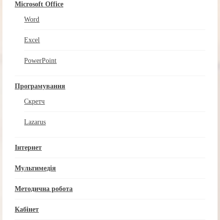
Microsoft Office
Word
Excel
PowerPoint
Програмування
Скретч
Lazarus
Інтернет
Мультимедія
Методична робота
Кабінет