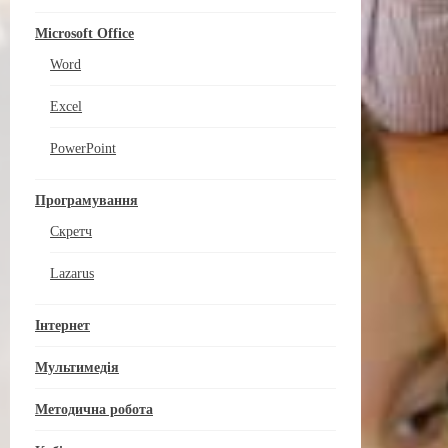
Microsoft Office
Word
Excel
PowerPoint
Програмування
Скретч
Lazarus
Інтернет
Мультимедія
Методична робота