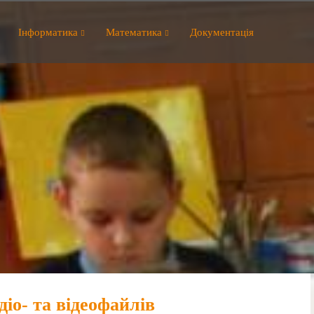
Інформатика
Математика
Документація
іо- та відеофайлів