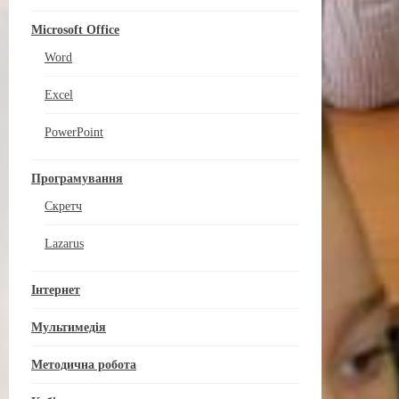
Microsoft Office
Word
Excel
PowerPoint
Програмування
Скретч
Lazarus
Інтернет
Мультимедія
Методична робота