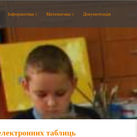
Інформатика
Математика
Документація
електронних таблиць