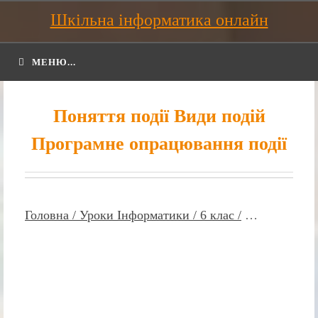
Шкільна інформатика онлайн
МЕНЮ...
Поняття події Види подій
Програмне опрацювання події
Головна /
Уроки Інформатики /
6 клас /
…