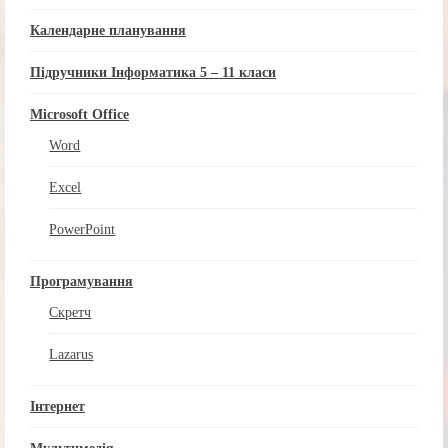
Календарне планування
Підручники Інформатика 5 – 11 класи
Microsoft Office
Word
Excel
PowerPoint
Програмування
Скретч
Lazarus
Інтернет