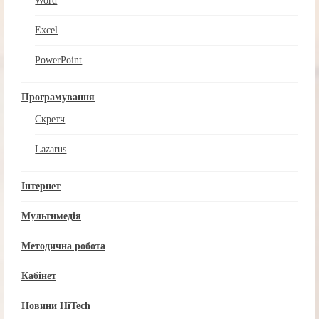
Word
Excel
PowerPoint
Програмування
Скретч
Lazarus
Інтернет
Мультимедія
Методична робота
Кабінет
Новини HiTech