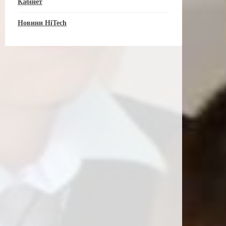
Кабінет
Новини HiTech