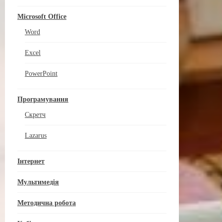
Microsoft Office
Word
Excel
PowerPoint
Програмування
Скретч
Lazarus
Інтернет
Мультимедія
Методична робота