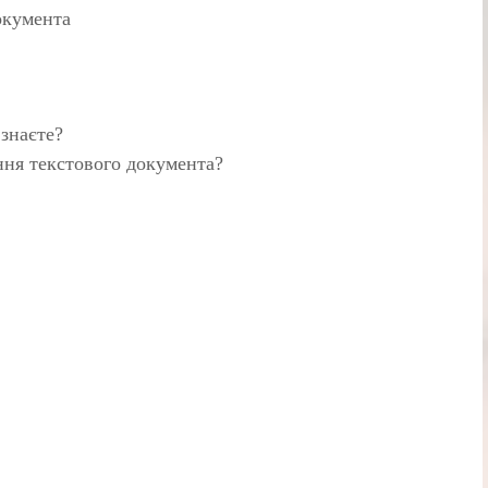
окумента
 знаєте?
ня текстового документа?