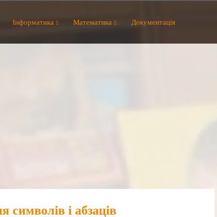
Інформатика
Математика
Документація
 символів і абзаців