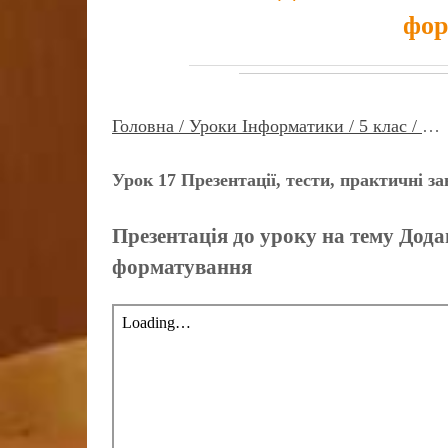
фор
Головна /
Уроки Інформатики /
5 клас /
…
Урок 17 Презентації, тести, практичні з
Презентація до уроку на тему Дода
форматування