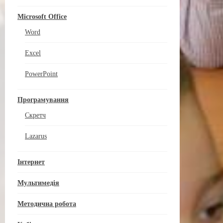
Microsoft Office
Word
Excel
PowerPoint
Програмування
Скретч
Lazarus
Інтернет
Мультимедія
Методична робота