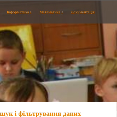
Інформатика
Математика
Документація
шук і фільтрування даних