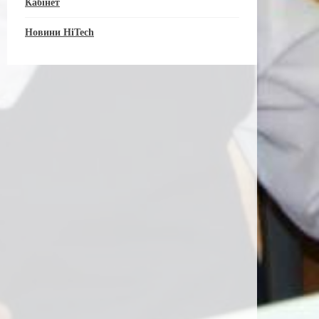
Кабінет
Новини HiTech