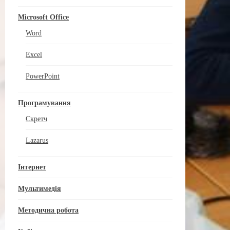
Microsoft Office
Word
Excel
PowerPoint
Програмування
Скретч
Lazarus
Інтернет
Мультимедія
Методична робота