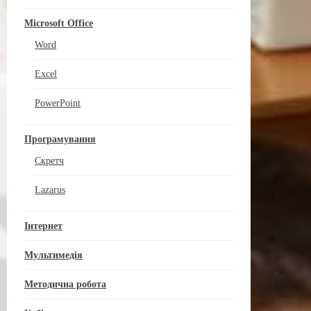
Microsoft Office
Word
Excel
PowerPoint
Програмування
Скретч
Lazarus
Інтернет
Мультимедія
Методична робота