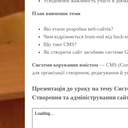
Усвідомлює важливість участі в діяль
План вивчення теми
Які етапи розробки веб-сайтів?
Чим відрізняється front-end від back-e
Що таке CMS?
Як створити сайт засобами системи 
Системи керування вмістом
— CMS (Conte
для організації створення, редагування й 
Презентація до уроку на тему Сист
Створення та адміністрування сай