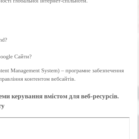
ності глобальної інтернет-спільноти.
nd?
Google Сайти?
nt Management System) – програмне забезпечення
управління контентом вебсайтів.
еми керування вмістом для веб-ресурсів.
ту