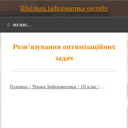
Шкільна інформатика онлайн
МЕНЮ...
Розв’язування оптимізаційних
задач
Головна /
Уроки Інформатики /
10 клас /
…