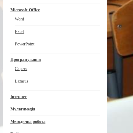
Microsoft Office
Word
Excel
PowerPoint
Програмування
Скретч
Lazarus
Інтернет
Мультимедія
Методична робота