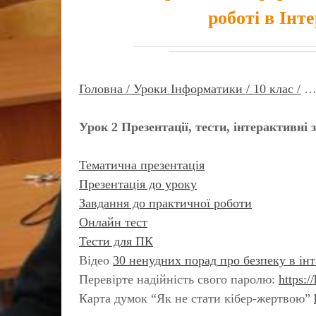
роботі в Інте
Головна /
Уроки Інформатики /
10 клас /
Урок 2 Презентації, тести, інтерактивні
Тематична презентація
Презентація до уроку
Завдання до практичної роботи
Онлайн тест
Тести для ПК
Відео
30 ненудних порад про безпеку в інт
Перевірте надійність свого паролю:
https:
Карта думок “Як не стати кібер-жертвою”