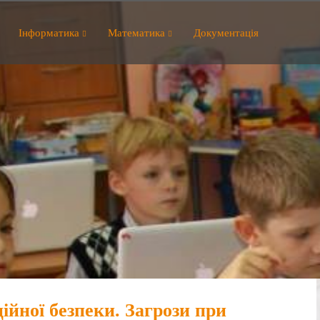
Інформатика
Математика
Документація
йної безпеки. Загрози при