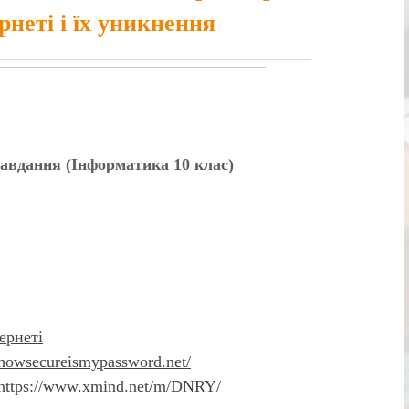
рнеті і їх уникнення
…
 завдання (Інформатика 10 клас)
ернеті
//howsecureismypassword.net/
https://www.xmind.net/m/DNRY/