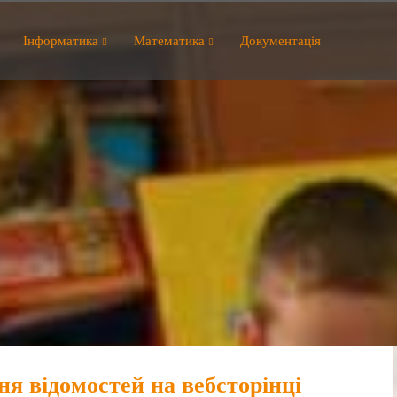
Інформатика
Математика
Документація
я відомостей на вебсторінці