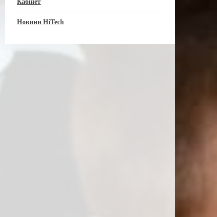
Кабінет
Новини HiTech