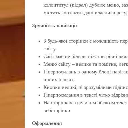
колонтитул (підвал) дублює меню, заз
містить контактні дані власника ресу
Зручність навігації
З будь-якої сторінки є можливість пе
сайту.
Сайт має не більше ніж три рівні вкл
Меню сайту – велике та помітне, легк
Гіперпосилань в одному блоці навігац
інших блоках.
Кнопки великі, зі зрозумілими підпи
Гіперпосилання в тексті чітко відріз
На сторінках з великим обсягом текст
вебсторінки
Оформлення