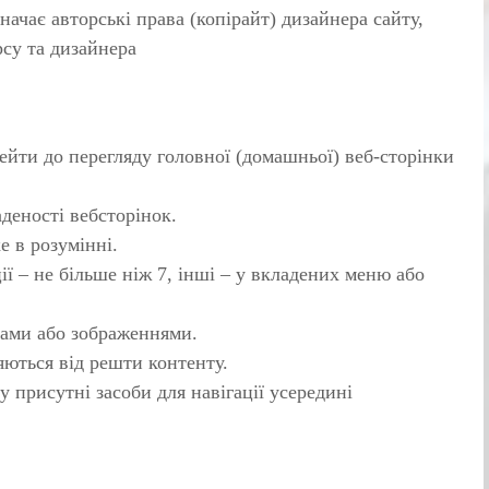
начає авторські права (копірайт) дизайнера сайту,
рсу та дизайнера
рейти до перегляду головної (домашньої) веб-сторінки
аденості вебсторінок.
е в розумінні.
ії – не більше ніж 7, інші – у вкладених меню або
сами або зображеннями.
няються від решти контенту.
у присутні засоби для навігації усередині