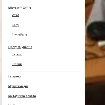
Microsoft Office
Word
Excel
PowerPoint
Програмування
Скретч
Lazarus
Інтернет
Мультимедія
Методична робота