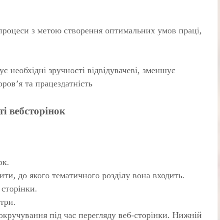
 процеси з метою створення оптимальних умов праці,
ує необхідні зручності відвідувачеві, зменшує
оров’я та працездатність
ті вебсторінок
ок.
ити, до якого тематичного розділу вона входить.
 сторінки.
три.
окручування під час перегляду веб-сторінки. Нижній