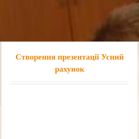
Створення презентації Усний
рахунок