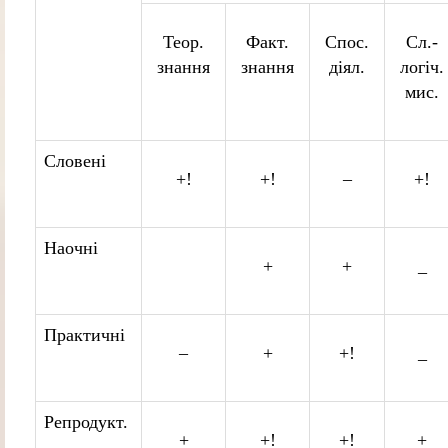
Теор.
Факт.
Спос.
Сл.-
знання
знання
діял.
логіч.
мис.
Словені
+!
+!
–
+!
Наочні
+
+
_
Практичні
–
+
+!
_
Репродукт.
+
+!
+!
+