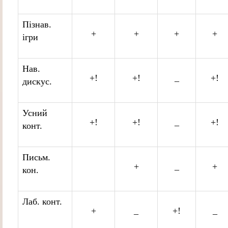
Пізнав.
+
+
+
+
ігри
Нав.
+!
+!
_
+!
дискус.
Усний
+!
+!
_
+!
конт.
Письм.
+
_
+
кон.
Лаб. конт.
+
_
+!
_