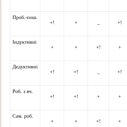
Проб.-пош.
+!
+
_
+!
Індуктивні
+
+
+!
+
Дедуктивні
+!
+!
_
+!
Роб. з вч.
+!
+!
+
+
Сам. роб.
+
+
+!
+