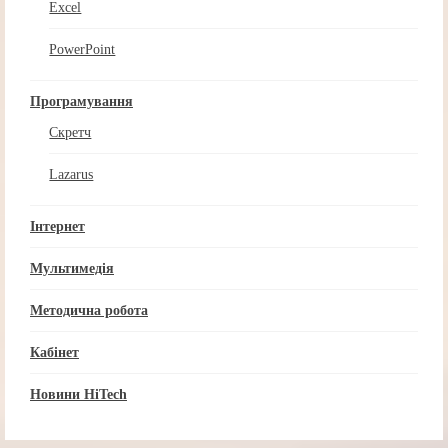
Excel
PowerPoint
Програмування
Скретч
Lazarus
Інтернет
Мультимедія
Методична робота
Кабінет
Новини HiTech