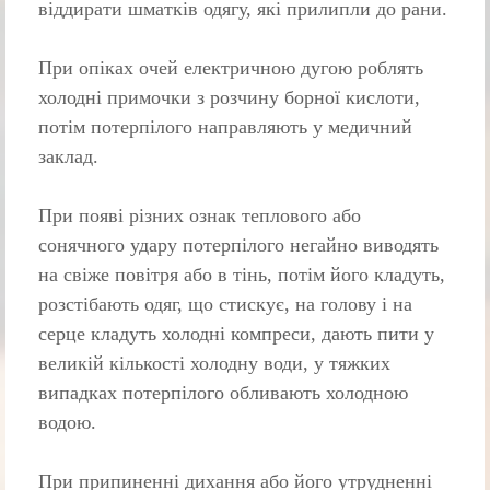
віддирати шматків одягу, які при­липли до рани.
При опіках очей електричною дугою роблять
холодні примочки з роз­чину борної кислоти,
потім потерпілого направляють у медичний
заклад.
При появі різних ознак теплового або
сонячного удару потерпілого негайно виводять
на свіже повітря або в тінь, потім його кладуть,
розстіба­ють одяг, що стискує, на голову і на
серце кладуть холодні компреси, дають пити у
великій кількості холодну води, у тяжких
випадках потерпілого об­ливають холодною
водою.
При припиненні дихання або його утрудненні