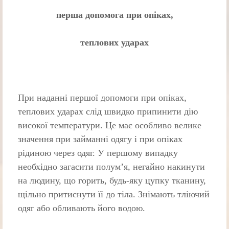
перша допомога при опіках,
теплових ударах
При наданні першої допомоги при опіках,
теплових ударах слід швид­ко припинити дію
високої температури. Це має особливо велике
значення при займанні одягу і при опіках
рідиною через одяг. У першому випадку
необхідно загасити полум’я, негайно накинути
на людину, що горить, будь-яку цупку тканину,
щільно притиснути її до тіла. Знімають тліючий
одяг або обливають його водою.