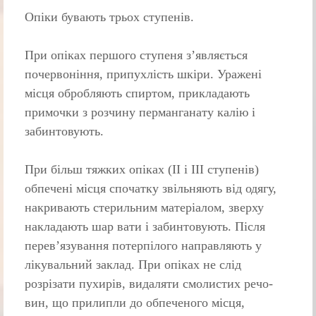
Опіки бувають трьох ступенів.
При опіках першого ступеня з’являєть­ся
почервоніння, припухлість шкіри. Уражені
місця обробляють спиртом, прикладають
примочки з розчину перманганату калію і
забинтовують.
При більш тяжких опіках (II і III ступенів)
обпечені місця спочатку звільняють від одягу,
накривають стерильним матеріалом, зверху
накладають шар вати і забинтовують. Після
перев’язування потерпілого направляють у
лікуваль­ний заклад. При опіках не слід
розрізати пухирів, видаляти смолистих речо­
вин, що прилипли до обпеченого місця,