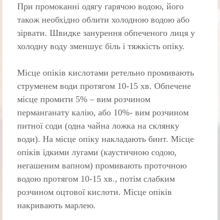
При промоканні одягу гарячою водою, його
також необхідно облити холодною водою або
зірвати. Швидке занурення обпеченого лиця у
холодну воду зменшує біль і тяжкість опіку.
Місце опіків кислотами ретельно промивають
струменем води протя­гом 10-15 хв. Обпечене
місце промити 5% – вим розчином
перманганату калію, або 10%- вим розчином
питної соди (одна чайна ложка на склянку
води). На місце опіку накладають бинт. Місце
опіків їдкими лугами (каус­тичною содою,
негашеним вапном) промивають проточною
водою протягом 10-15 хв., потім слабким
розчином оцтової кислоти. Місце опіків
накрива­ють марлею.