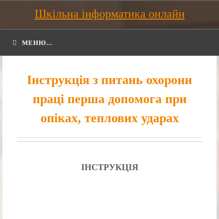
Шкільна інформатика онлайн
МЕНЮ...
Інструкція з питань охорони
праці перша допомога при
опіках, теплових ударах
ІНСТРУКЦІЯ