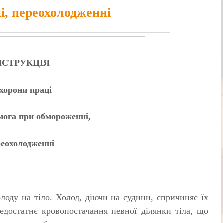
і, переохолодженні
НСТРУКЦІЯ
охорони праці
мога при обмороженні,
реохолодженні
лоду на тіло. Холод, діючи на судини, спричиняє їх
недостатнє кровопостачання певної ділянки тіла, що