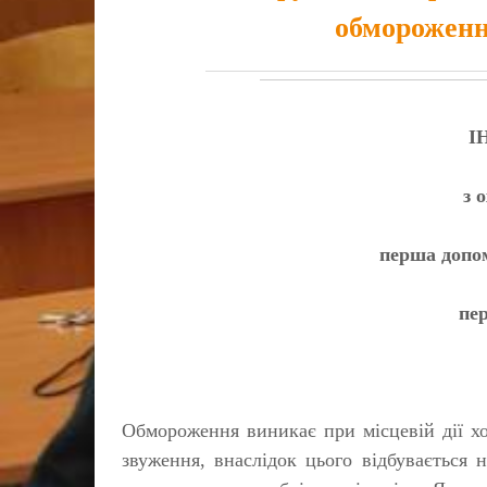
обмороженн
І
з 
перша допо
пе
Обмороження виникає при місцевій дії хо
звуження, внаслідок цього відбувається 