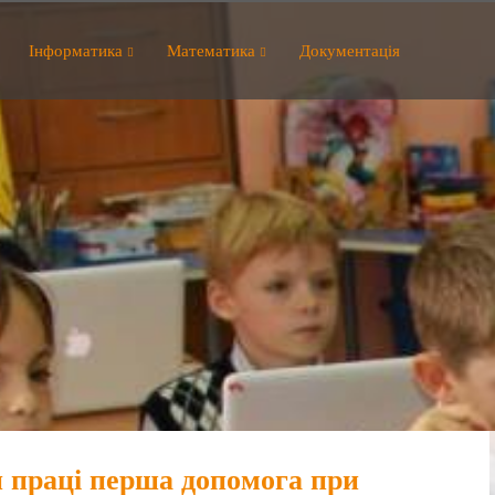
Інформатика
Математика
Документація
и праці перша допомога при