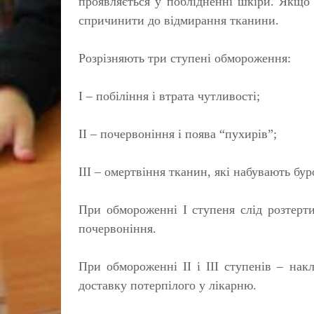
проявляється у поблідненні шкіри. Якщо
спричинити до відмирання тканини.
Розрізняють три ступені обмороження:
І – побіління і втрата чутливос­ті;
II – почервоніння і поява “пухирів”;
III – омертвіння тканин, які набува­ють бу
При обмороженні І ступеня слід розтерт
почервоніння.
При обмороженні II і III ступенів – на­к
доставку потерпілого у лікарню.