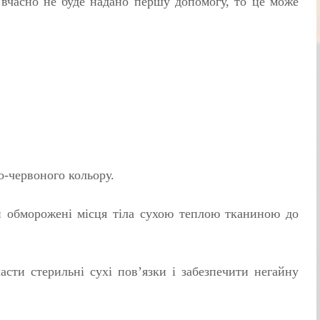
 вчасно не буде надано першу допомогу, то це може
ро-червоного кольору.
и обморожені місця тіла сухою теплою тканиною до
ласти стерильні сухі пов’язки і забезпечити негайну