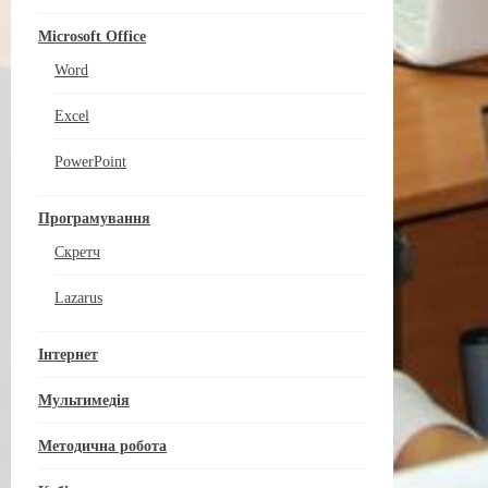
Microsoft Office
Word
Excel
PowerPoint
Програмування
Скретч
Lazarus
Інтернет
Мультимедія
Методична робота