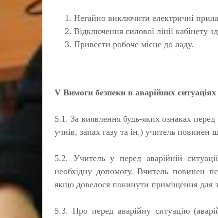
Негайно виключити електричні прила
Відключення силової лінії кабінету 
Привести робоче місце до ладу.
V Вимоги безпеки в аварійних ситуаціях
5.1. За виявлення будь-яких ознаках перед 
учнів, запах газу та ін.) учитель повинен
5.2. Учитель у перед аварійній ситуаці
необхідну допомогу. Вчитель повинен пер
якщо довелося покинути приміщення для з
5.3. Про перед аварійну ситуацію (авар