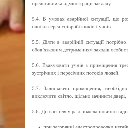
представника адміністрації закладу.
5.4. В умовах аварійної ситуації, що р
паніки серед співробітників і учнів.
5.5. Діяти в аварійній ситуації потрібн
обов’язковим дотриманням заходів особист
5.6. Евакуювати учнів з приміщення треб
зустрічних і пересічних потоків людей.
5.7. Залишаючи приміщення, необхідно
виключити світло, щільно зачинити двері, 
5.8. Дії вчителя у разі пожежі повинні від
при загорянні електропроводки негай