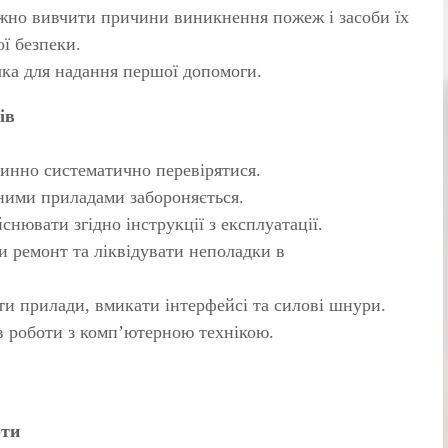
ажно вивчити причини виникнення пожеж і засоби їх
ї безпеки.
чка для надання першої допомоги.
ів
инно систематично перевірятися.
ними приладами забороняється.
нювати згідно інструкції з експлуатації.
и ремонт та ліквідувати неполадки в
ти прилади, вмикати інтерфейсі та силові шнури.
 роботи з комп’ютерною технікою.
оти