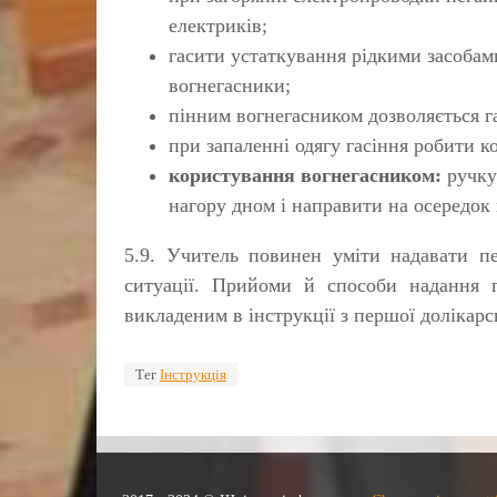
електриків;
гасити устаткування рідкими засоба
вогнегасники;
пінним вогнегасником дозволяється г
при запаленні одягу гасіння робити к
користування вогнегасником:
ручку 
нагору дном і направити на осередок
5.9. Учитель повинен уміти надавати пе
ситуації. Прийоми й способи надання п
викладеним в інструкції з першої долікарс
Тег
Інструкція