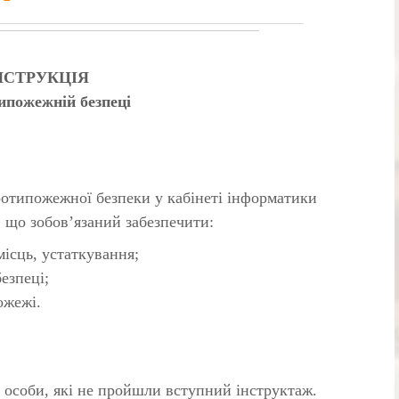
НСТРУКЦІЯ
ипожежній безпеці
протипожежної безпеки у кабінеті інформатики
, що зобов’язаний забезпечити:
ісць, устаткування;
езпеці;
ожежі.
я особи, які не пройшли вступний інструктаж.