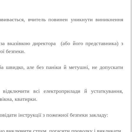
озвивається, вчитель повинен уникну­ти виникнення
о за вказівкою директора (або його представника) з
ої безпеки.
а швидко, але без паніки й ме­тушні, не допускати
 відключити всі електроприлади й ус­таткування,
вікна, кватирки.
повідати інструкції з пожежної безпеки закладу:
но виключити струм, погасити проводку і викликати