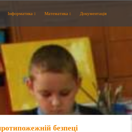
Інформатика
Математика
Документація
протипожежній безпеці