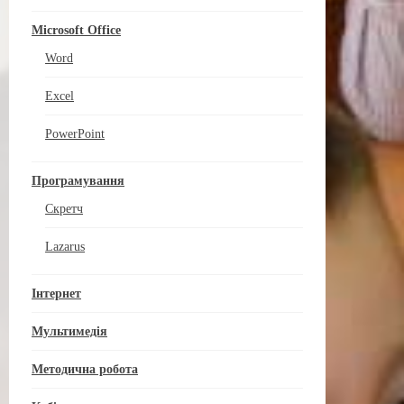
Microsoft Office
Word
Excel
PowerPoint
Програмування
Скретч
Lazarus
Інтернет
Мультимедія
Методична робота