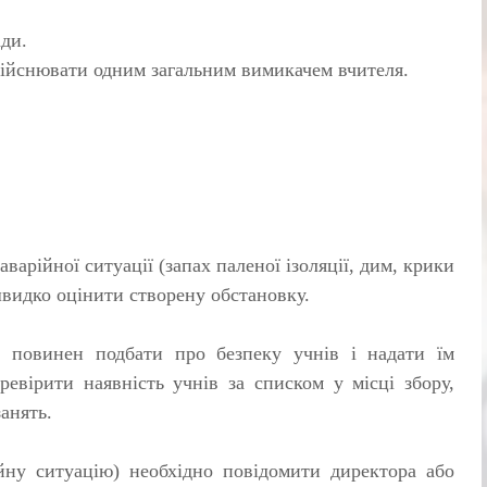
ди.
здійснювати одним загальним вимикачем вчителя.
аварійної ситуації (запах паленої ізоляції, дим, крики
 швидко оцінити створену обстановку.
ї повинен подбати про безпеку учнів і на­дати їм
евірити наявність учнів за списком у місці збору,
анять.
ійну ситуацію) необхідно повідомити директора або