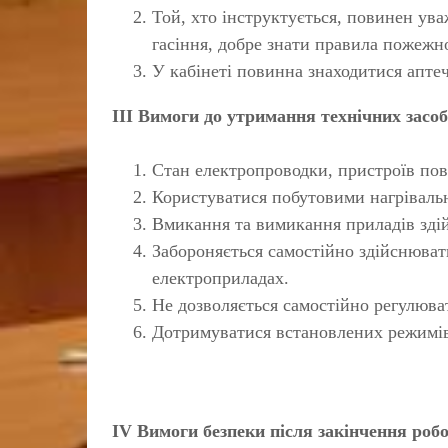
Той, хто інструктується, повинен ув
гасіння, добре знати правила пожежно
У кабінеті повинна знаходитися апте
ІІІ Вимоги до утримання технічних засоб
Стан електропроводки, пристроїв пов
Користуватися побутовими нагріваль
Вмикання та вимикання приладів здійс
Забороняється самостійно здійснюват
електроприладах.
Не дозволяється самостійно регулюва
Дотримуватися встановлених режимів
IV Вимоги безпеки після закінчення роб