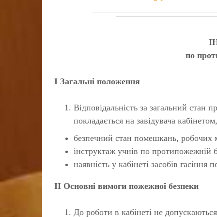
І
по прот
І Загальні положення
Відповідальність за загальний стан 
покладається на завідувача кабінетом
безпечний стан помешкань, робочих м
інструктаж учнів по протипожежній б
наявність у кабінеті засобів гасіння п
ІІ Основні вимоги пожежної безпеки
До роботи в кабінеті не допускаютьс