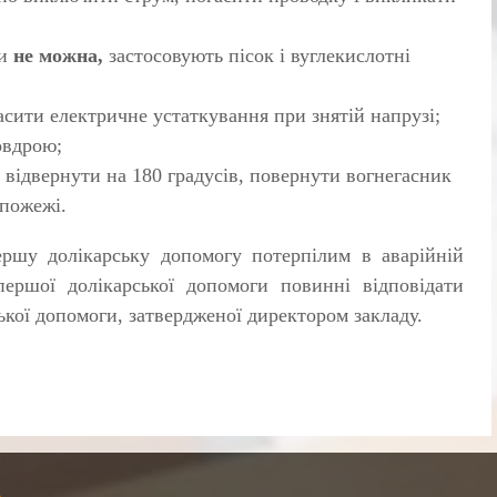
ми
не можна,
застосовують пісок і вуглекислотні
асити електричне устаткування при знятій напрузі;
овдрою;
відвернути на 180 градусів, повернути вогнегасник
 пожежі.
ршу долікарську допомогу потерпі­лим в аварійній
ершої долікар­ської допомоги повинні відповідати
ької допомоги, затвердженої директором закладу.