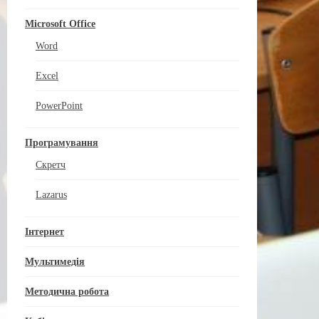
Microsoft Office
Word
Excel
PowerPoint
Програмування
Скретч
Lazarus
Інтернет
Мультимедія
Методична робота