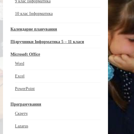
9 клас Інформатика
10 клас Інформатика
Календарне планування
Підручники Інформатика 5 – 11 класи
Microsoft Office
Word
Excel
PowerPoint
Програмування
Скретч
Lazarus