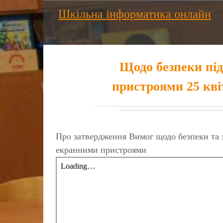
Шкільна інформатика онлайн
Щодо безпеки під
пристроями 25 квіт
Про затвердження Вимог щодо безпеки та з
екранними пристроями