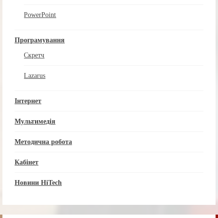
PowerPoint
Програмування
Скретч
Lazarus
Інтернет
Мультимедія
Методична робота
Кабінет
Новини HiTech