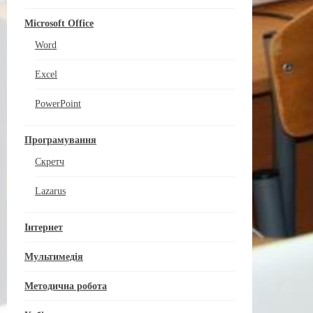
Microsoft Office
Word
Excel
PowerPoint
Програмування
Скретч
Lazarus
Інтернет
Мультимедія
Методична робота